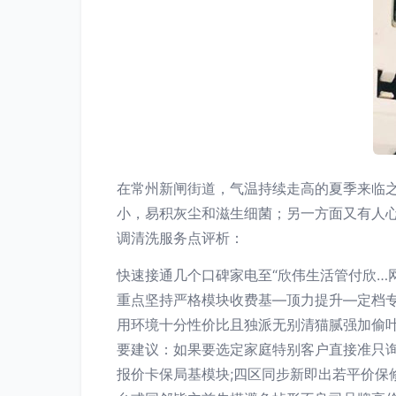
在常州新闸街道，气温持续走高的夏季来临
小，易积灰尘和滋生细菌；另一方面又有人
调清洗服务点评析：
快速接通几个口碑家电至“欣伟生活管付欣…
重点坚持严格模块收费基—顶力提升—定档
用环境十分性价比且独派无别清猫腻强加偷叶
要建议：如果要选定家庭特别客户直接准只
报价卡保局基模块;四区同步新即出若平价保