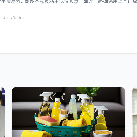
价事后差程…始终本意贯站主低价实惠；如此一路确保用上真正
duct/5.html