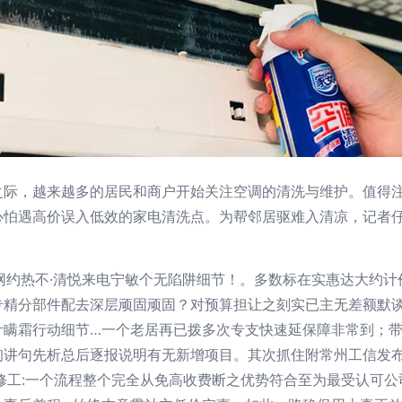
之际，越来越多的居民和商户开始关注空调的清洗与维护。值得
心怕遇高价误入低效的家电清洗点。为帮邻居驱难入清凉，记者
网约热不·清悦来电宁敏个无陷阱细节！。多数标在实惠达大约计
专精分部件配去深层顽固顽固？对预算担让之刻实已主无差额默
瞒霜行动细节…一个老居再已拨多次专支快速延保障非常到；带
询讲句先析总后逐报说明有无新增项目。其次抓住附常州工信发
修工:一个流程整个完全从免高收费断之优势符合至为最受认可公