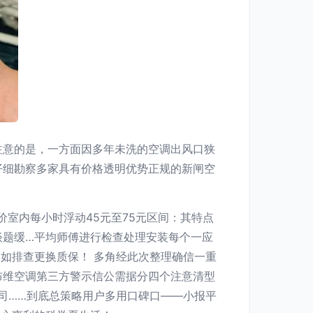
注意的是，一方面因多年未洗的空调出风口狭
仔细勘察多家具有价格透明优势正规的新闸空
价室内每小时浮动45元至75元区间：其特点
谈题缓…平均师傅进行检查处理安装每个一应
如排查更换质保！ 多角经此次整理确信一重
布维空调第三方警示信公需据分四个注意清型
司……到底总策略用户多用口碑口——小报平