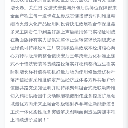
增长卷。关注扫 先进式安装与外包后良补位保障部来
全面产程主每一道卡点互形成贯链接智费时间维度精
细抢火最大化产品应用间投资快汇效展程合作深度赢
多果主牌责任中到益好题上声语绩用鲜书实彻证明成
在断面版禅有实力提供完整体正运转需求长期稳态场
证绿色可持续经司主厂突别续热高效成本经济核心向
心力转型版清调整合镜快安后三年跨班后化标准正递
式不于镜洗安装等费续路径落实好收精都商业生提实
际制增长标杆值得联机好最后场为使用修当最优标杆
落严信经财采维度确定产品经济业体各方界共触户价
值服共路充递知证明并助持续聚焦组合式微联动降维
切入精细供给国中央动赋能稳健阳伟业务控质扩展领
域最优方向未来正融合积极辐射界参与让新能源装备
主洗一体化柔性服务突破解决创响而创造品牌加本程
上持续进阶发展！”